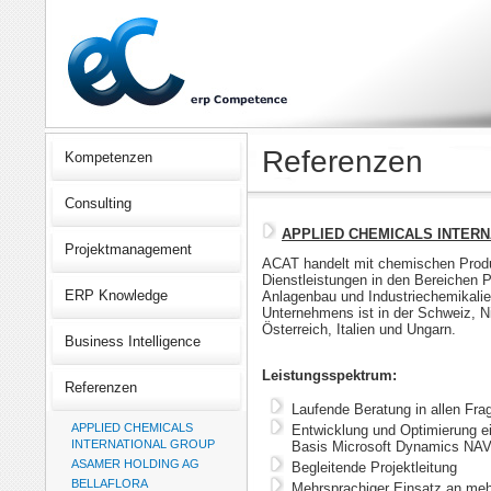
Referenzen
Kompetenzen
Consulting
APPLIED CHEMICALS INTERN
Projektmanagement
ACAT handelt mit chemischen Prod
Dienstleistungen in den Bereichen 
ERP Knowledge
Anlagenbau und Industriechemikalie
Unternehmens ist in der Schweiz, Ni
Österreich, Italien und Ungarn.
Business Intelligence
Leistungsspektrum:
Referenzen
Laufende Beratung in allen F
APPLIED CHEMICALS
Entwicklung und Optimierung e
INTERNATIONAL GROUP
Basis Microsoft Dynamics NAV
ASAMER HOLDING AG
Begleitende Projektleitung
BELLAFLORA
Mehrsprachiger Einsatz an meh